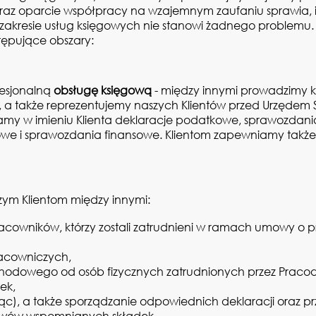
az oparcie współpracy na wzajemnym zaufaniu sprawia, 
zakresie usług księgowych nie stanowi żadnego problemu.
stępujące obszary:
fesjonalną
obsługę księgową
- między innymi prowadzimy k
a także reprezentujemy naszych Klientów przed Urzędem 
amy w imieniu Klienta deklaracje podatkowe, sprawozdani
tkowe i sprawozdania finansowe. Klientom zapewniamy ta
zym Klientom między innymi:
racowników, którzy zostali zatrudnieni w ramach umowy o p
acowniczych,
odowego od osób fizycznych zatrudnionych przez Pracod
ek,
iąc), a także sporządzanie odpowiednich deklaracji oraz prz
lewów wspomnianych składek,