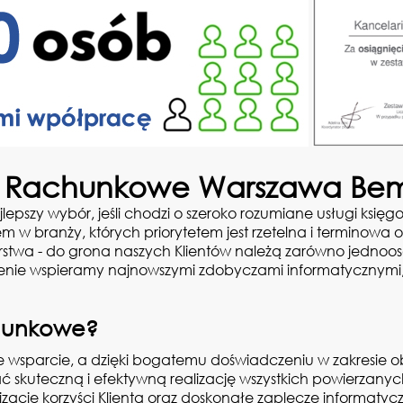
o Rachunkowe Warszawa B
lepszy wybór, jeśli chodzi o szeroko rozumiane usługi ks
m w branży, których priorytetem jest rzetelna i terminowa 
iorstwa - do grona naszych Klientów należą zarówno jednoos
enie wspieramy najnowszymi zdobyczami informatycznymi
chunkowe?
wsparcie, a dzięki bogatemu doświadczeniu w zakresie ob
ać skuteczną i efektywną realizację wszystkich powierz
ację korzyści Klienta oraz doskonałe zaplecze informatycz