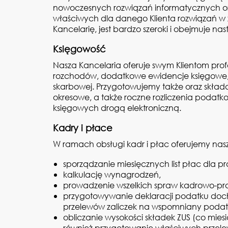
nowoczesnych rozwiązań informatycznych or
właściwych dla danego Klienta rozwiązań w 
Kancelarię, jest bardzo szeroki i obejmuje na
Księgowość
Nasza Kancelaria oferuje swym Klientom pro
rozchodów, dodatkowe ewidencje księgowe, 
skarbowej. Przygotowujemy także oraz skład
okresowe, a także roczne rozliczenia poda
księgowych drogą elektroniczną.
Kadry i płace
W ramach obsługi kadr i płac oferujemy nas
sporządzanie miesięcznych list płac dla p
kalkulację wynagrodzeń,
prowadzenie wszelkich spraw kadrowo-pr
przygotowywanie deklaracji podatku doch
przelewów zaliczek na wspomniany podat
obliczanie wysokości składek ZUS (co mies
również przygotowanie właściwych prze