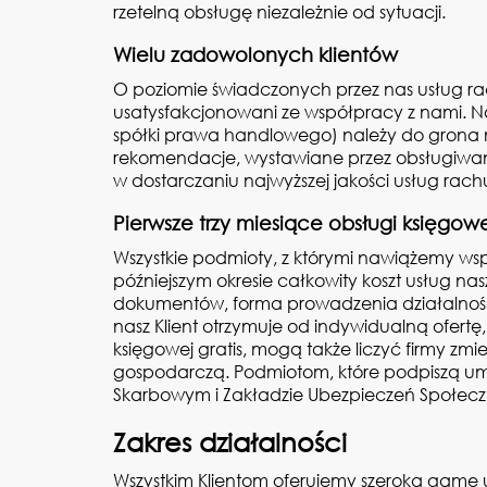
rzetelną obsługę niezależnie od sytuacji.
Wielu zadowolonych klientów
O poziomie świadczonych przez nas usług rac
usatysfakcjonowani ze współpracy z nami. N
spółki prawa handlowego) należy do grona 
rekomendacje, wystawiane przez obsługiwane 
w dostarczaniu najwyższej jakości usług ra
Pierwsze trzy miesiące obsługi księgowej
Wszystkie podmioty, z którymi nawiążemy w
późniejszym okresie całkowity koszt usług nas
dokumentów, forma prowadzenia działalności
nasz Klient otrzymuje od indywidualną ofertę
księgowej gratis, mogą także liczyć firmy zm
gospodarczą. Podmiotom, które podpiszą umow
Skarbowym i Zakładzie Ubezpieczeń Społec
Zakres działalności
Wszystkim Klientom oferujemy szeroką gamę u