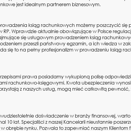
chunkowe jest idealnym partnerem biznesowym.
 prowadzenia ksiąg rachunkowych możemy poszczycić się p
ów RP. Wprawdzie aktualnie obowiązujące w Polsce regul
ajmujące się usługowym prowadzeniem ksiąg rachunkowych
owodzeniem przeszli państwowy egzamin, a ich wiedza w zakr
da się to na pełny profesjonalizm w prowadzeniu ksiąg rac
rzepisami prawa posiadamy wykupioną polisę odpowiedzia
ami rachunkowo-księgowymi. Kwota ubezpieczenia wynosi 
y korzystają z naszych usług, mogą mieć całkowitą pewność,
wudziestoletnie doświadczenie w branży finansowej, warto
 10 lat. Specjaliści z naszej Kancelarii nieustannie poszer
 w obrębie rynku. Pozwala to zapewniać naszym Klientom