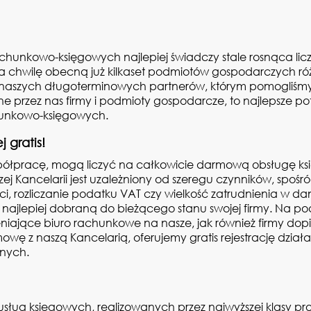
hunkowo-księgowych najlepiej świadczy stale rosnąca liczb
a chwilę obecną już kilkaset podmiotów gospodarczych róż
naszych długoterminowych partnerów, którym pomogliśmy
przez nas firmy i podmioty gospodarcze, to najlepsze potw
chunkowo-księgowych.
 gratis!
spółpracę, mogą liczyć na całkowicie darmową obsługę ks
zej Kancelarii jest uzależniony od szeregu czynników, spośró
, rozliczanie podatku VAT czy wielkość zatrudnienia w da
, najlepiej dobraną do bieżącego stanu swojej firmy. Na pod
ieniające biuro rachunkowe na nasze, jak również firmy do
ę z naszą Kancelarią, oferujemy gratis rejestrację dział
znych.
sług księgowych, realizowanych przez najwyższej klasy pro