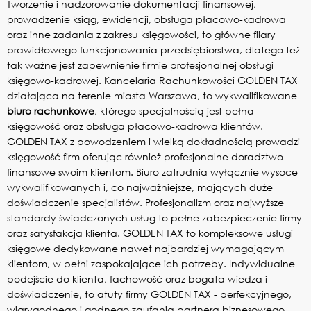
Tworzenie i nadzorowanie dokumentacji finansowej,
prowadzenie ksiąg, ewidencji, obsługa płacowo-kadrowa
oraz inne zadania z zakresu księgowości, to główne filary
prawidłowego funkcjonowania przedsiębiorstwa, dlatego też
tak ważne jest zapewnienie firmie profesjonalnej obsługi
księgowo-kadrowej. Kancelaria Rachunkowości GOLDEN TAX
działająca na terenie miasta Warszawa, to wykwalifikowane
biuro rachunkowe
, którego specjalnością jest pełna
księgowość oraz obsługa płacowo-kadrowa klientów.
GOLDEN TAX z powodzeniem i wielką dokładnością prowadzi
księgowość firm oferując również profesjonalne doradztwo
finansowe swoim klientom. Biuro zatrudnia wyłącznie wysoce
wykwalifikowanych i, co najważniejsze, mających duże
doświadczenie specjalistów. Profesjonalizm oraz najwyższe
standardy świadczonych usług to pełne zabezpieczenie firmy
oraz satysfakcja klienta. GOLDEN TAX to kompleksowe usługi
księgowe dedykowane nawet najbardziej wymagającym
klientom, w pełni zaspokajające ich potrzeby. Indywidualne
podejście do klienta, fachowość oraz bogata wiedza i
doświadczenie, to atuty firmy GOLDEN TAX - perfekcyjnego,
wiarygodnego i godnego zaufania partnera biznesowego.